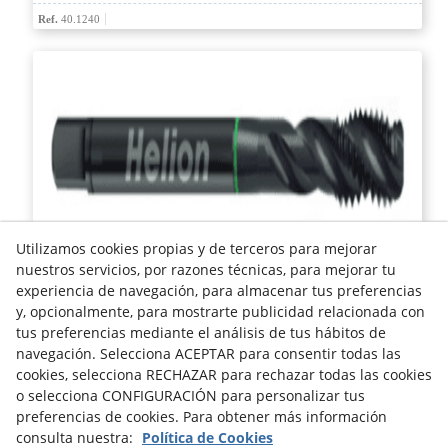
Ref.
40.1240
Utilizamos cookies propias y de terceros para mejorar
nuestros servicios, por razones técnicas, para mejorar tu
MACHO DE MÁQUINA MULTIUSO HSS-E DIN 5156C
experiencia de navegación, para almacenar tus preferencias
y, opcionalmente, para mostrarte publicidad relacionada con
tus preferencias mediante el análisis de tus hábitos de
Ref.
40.1260
navegación. Selecciona ACEPTAR para consentir todas las
cookies, selecciona RECHAZAR para rechazar todas las cookies
Aviso legal
Política de Cookies
Política de Privacidad
o selecciona CONFIGURACIÓN para personalizar tus
preferencias de cookies. Para obtener más información
consulta nuestra:
Política de Cookies