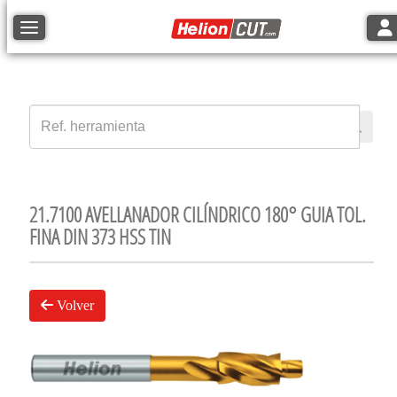
Tog
Toggle navigation
21.7100 AVELLANADOR CILÍNDRICO 180° GUIA TOL.
FINA DIN 373 HSS TIN
Volver