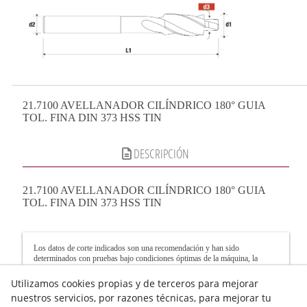
21.7100 AVELLANADOR CILÍNDRICO 180° GUIA
TOL. FINA DIN 373 HSS TIN
DESCRIPCIÓN
21.7100 AVELLANADOR CILÍNDRICO 180° GUIA
TOL. FINA DIN 373 HSS TIN
Los datos de corte indicados son una recomendación y han sido
determinados con pruebas bajo condiciones óptimas de la máquina, la
sujeción de la pieza y la refrigeración. Helion Tools Tools no asume la
garantía de los valores de corte calculados. Los datos de corte reales deben
Utilizamos cookies propias y de terceros para mejorar
calcularse y ajustarse siempre a la capacidad de trabajo de cada máquina.
nuestros servicios, por razones técnicas, para mejorar tu