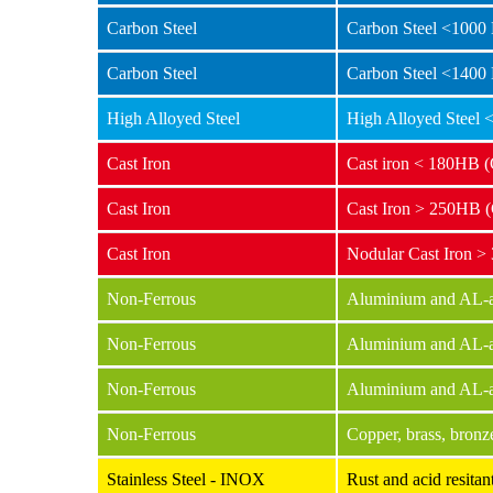
Carbon Steel
Carbon Steel <1000
Carbon Steel
Carbon Steel <1400
High Alloyed Steel
High Alloyed Steel
Cast Iron
Cast iron < 180HB 
Cast Iron
Cast Iron > 250HB 
Cast Iron
Nodular Cast Iron 
Non-Ferrous
Aluminium and AL-al
Non-Ferrous
Aluminium and AL-a
Non-Ferrous
Aluminium and AL-a
Non-Ferrous
Copper, brass, bronz
Stainless Steel - INOX
Rust and acid resit