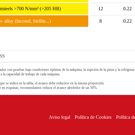
tantsteels >700 N/mm² (>205 HB)
12
0.22
- alloy (Inconel, Stellite...)
8
0.22
SS
os con pruebas bajo condiciones óptimas de la máquina, la sujeción de la pieza y la refrigeraci
 a la capacidad de trabajo de cada máquina.
que se indica en la tabla, el avance debe reducirse en la misma proporción.
sar en esquinas, recomendamos reducir el avance alrededor de un 50%.
Aviso legal
Política de Cookies
Política d