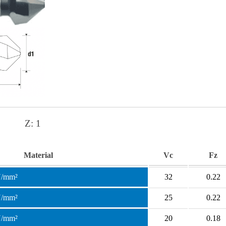
Z:
1
Material
Vc
Fz
N/mm²
32
0.22
N/mm²
25
0.22
N/mm²
20
0.18