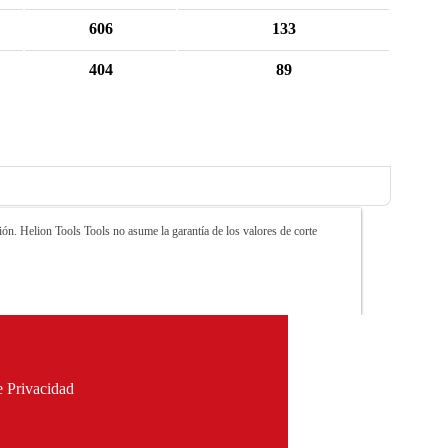
606
133
404
89
ón. Helion Tools Tools no asume la garantía de los valores de corte
e Privacidad