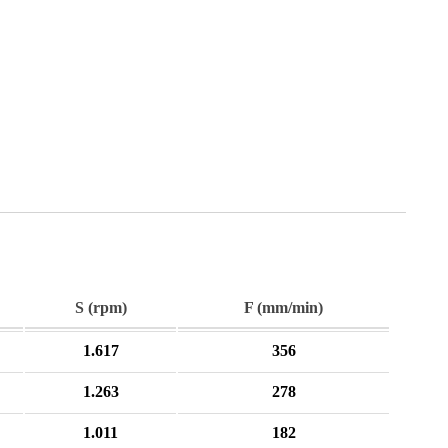
S (rpm)
F (mm/min)
1.617
356
1.263
278
1.011
182