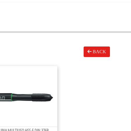
BACK
INA MULTIUSO HSS-E DIN 376B