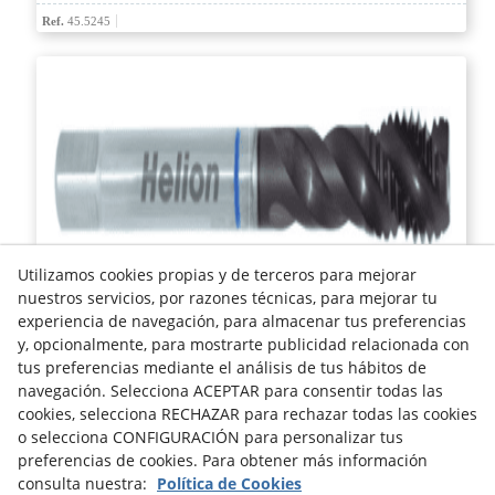
Ref.
45.5245
Utilizamos cookies propias y de terceros para mejorar
nuestros servicios, por razones técnicas, para mejorar tu
MACHO DE MÁQUINA ALTO RENDIMIENTO HSS-E DIN 5156C
experiencia de navegación, para almacenar tus preferencias
y, opcionalmente, para mostrarte publicidad relacionada con
tus preferencias mediante el análisis de tus hábitos de
Ref.
45.3265
navegación. Selecciona ACEPTAR para consentir todas las
cookies, selecciona RECHAZAR para rechazar todas las cookies
Aviso legal
Política de Cookies
Política de Privacidad
o selecciona CONFIGURACIÓN para personalizar tus
preferencias de cookies. Para obtener más información
consulta nuestra:
Política de Cookies