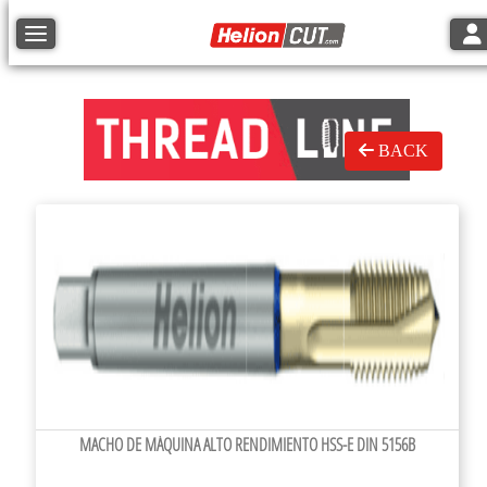
Tog
Toggle navigation
BACK
MACHO DE MÁQUINA ALTO RENDIMIENTO HSS-E DIN 5156B