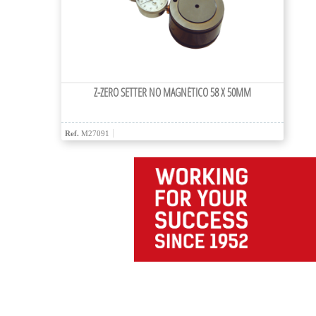
Z-ZERO SETTER NO MAGNÉTICO 58 X 50MM
Ref.
M27091