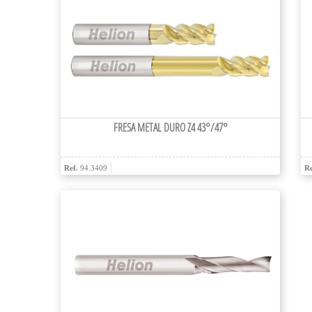
FRESA METAL DURO Z4 43°/47°
Ref.
94.3409
Re