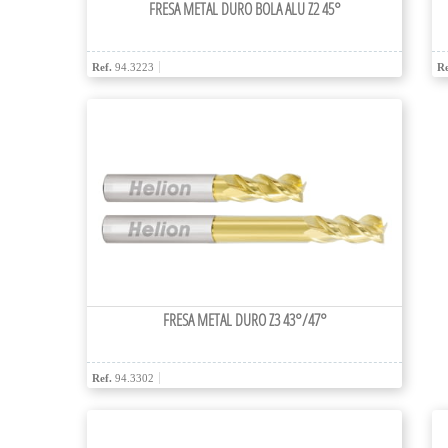
FRESA METAL DURO BOLA ALU Z2 45°
Ref.
94.3223
Re
FRESA METAL DURO Z3 43°/47°
Ref.
94.3302