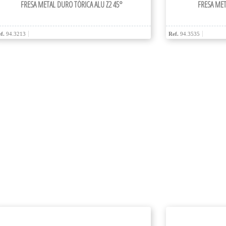
FRESA METAL DURO TÓRICA ALU Z2 45°
FRESA MET
f.
94.3213
Ref.
94.3535