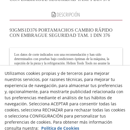
DESCRIPCIÓN
93GMS1D376 PORTAMACHOS CAMBIO RÁPIDO
CON EMBRAGUE SEGURIDAD TAM. 1 DIN 376
Los datos de corte indicados son una recomendación y han sido
determinados con pruebas bajo condiciones óptimas de la máquina, la
sujeción de la pieza y la refrigeración. Helion Tools Tools no asume la
garantía de los valores de corte calculados. Los datos de corte reales deben
calcularse y ajustarse siempre a la capacidad de trabajo de cada máquina.
Utilizamos cookies propias y de terceros para mejorar
nuestros servicios, por razones técnicas, para mejorar tu
Recomendación: Si la velocidad de giro de la que dispone es inferior a la
experiencia de navegación, para almacenar tus preferencias
que se indica en la tabla, el avance debe reducirse en la misma proporción.
Para realizar ranurados, reduzca un 60% la velocidad de avance y al fresar
y, opcionalmente, para mostrarte publicidad relacionada con
en esquinas, recomendamos reducir el avance alrededor de un 50%.
tus preferencias mediante el análisis de tus hábitos de
navegación. Selecciona ACEPTAR para consentir todas las
Aviso legal
Política de Cookies
Política de Privacidad
cookies, selecciona RECHAZAR para rechazar todas las cookies
o selecciona CONFIGURACIÓN para personalizar tus
preferencias de cookies. Para obtener más información
consulta nuestra:
Política de Cookies