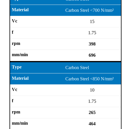
Carbon Steel <700 N/mm²
15
1.75
398
696
Carbon Steel
Carbon Steel <850 N/mm²
10
1.75
265
464