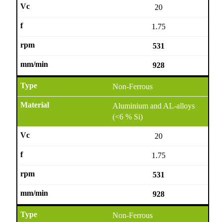
20
1.75
531
928
Non-Ferrous
Aluminium and AL-alloys
(<6 % Si)
20
1.75
531
928
Non-Ferrous