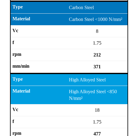
Carbon Steel
Carbon Steel <1000 N/mm²
8
1.75
212
371
High Alloyed Steel
High Alloyed Steel <850
N/mm²
18
1.75
477