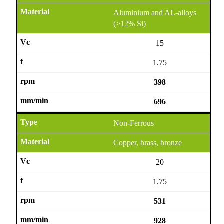
Aluminium and AL-alloys
(>12% Si)
15
1.75
398
696
Non-Ferrous
Copper, brass, bronze
20
1.75
531
928