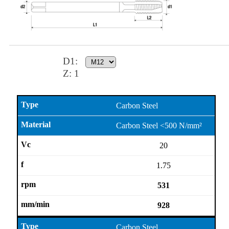
D1
:
Z:
1
Carbon Steel
Carbon Steel <500 N/mm²
20
1.75
531
928
Carbon Steel