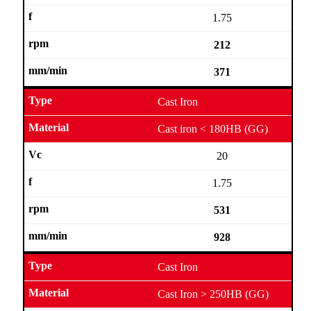
1.75
212
371
Cast Iron
Cast iron < 180HB (GG)
20
1.75
531
928
Cast Iron
Cast Iron > 250HB (GG)