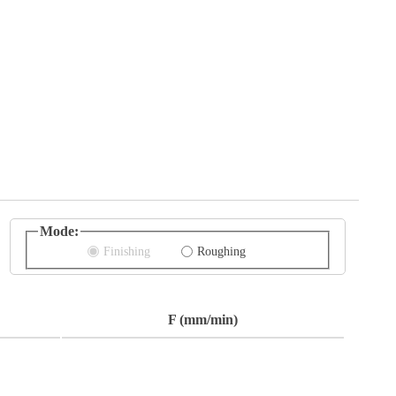
Mode:
Finishing
Roughing
F (mm/min)