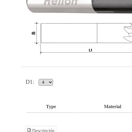
D1
:
Type
Material
Descripción