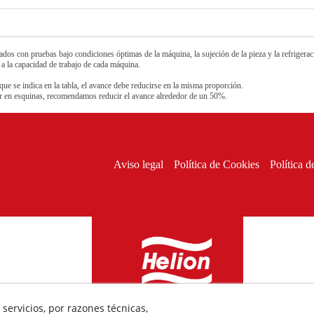
os con pruebas bajo condiciones óptimas de la máquina, la sujeción de la pieza y la refrigeraci
 a la capacidad de trabajo de cada máquina.
que se indica en la tabla, el avance debe reducirse en la misma proporción.
sar en esquinas, recomendamos reducir el avance alrededor de un 50%.
Aviso legal
Política de Cookies
Política d
servicios, por razones técnicas,