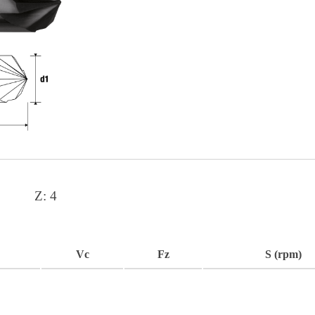
Z:
4
Vc
Fz
S (rpm)