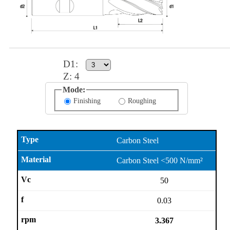
D1
:
Z:
4
Mode:
Finishing
Roughing
Carbon Steel
Carbon Steel <500 N/mm²
50
0.03
3.367