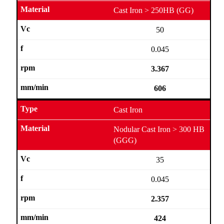
Cast Iron > 250HB (GG)
50
0.045
3.367
606
Cast Iron
Nodular Cast Iron > 300 HB
(GGG)
35
0.045
2.357
424