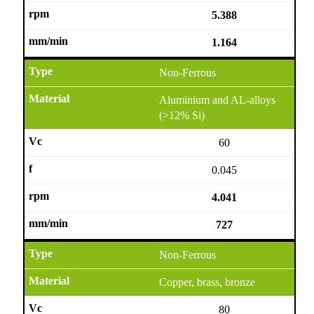
5.388
1.164
Non-Ferrous
Aluminium and AL-alloys
(>12% Si)
60
0.045
4.041
727
Non-Ferrous
Copper, brass, bronze
80