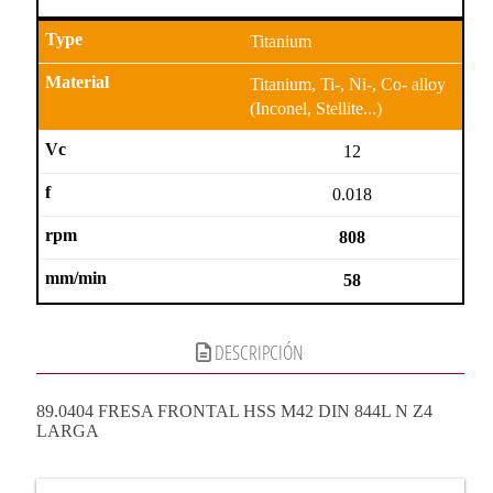
Titanium
Titanium, Ti-, Ni-, Co- alloy
(Inconel, Stellite...)
12
0.018
808
58
DESCRIPCIÓN
89.0404 FRESA FRONTAL HSS M42 DIN 844L N Z4
LARGA