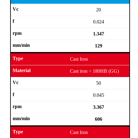
20
0.024
1.347
129
Cast Iron
Cast iron < 180HB (GG)
50
0.045
3.367
606
Cast Iron