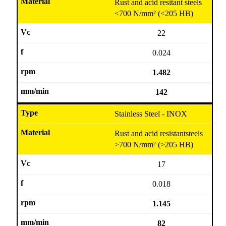
Rust and acid resitant steels
<700 N/mm² (<205 HB)
22
0.024
1.482
142
Stainless Steel - INOX
Rust and acid resistantsteels
>700 N/mm² (>205 HB)
17
0.018
1.145
82