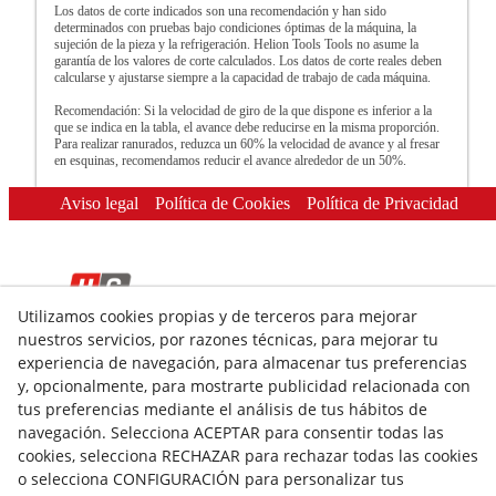
Los datos de corte indicados son una recomendación y han sido
determinados con pruebas bajo condiciones óptimas de la máquina, la
sujeción de la pieza y la refrigeración. Helion Tools Tools no asume la
garantía de los valores de corte calculados. Los datos de corte reales deben
calcularse y ajustarse siempre a la capacidad de trabajo de cada máquina.
Recomendación: Si la velocidad de giro de la que dispone es inferior a la
que se indica en la tabla, el avance debe reducirse en la misma proporción.
Para realizar ranurados, reduzca un 60% la velocidad de avance y al fresar
en esquinas, recomendamos reducir el avance alrededor de un 50%.
Aviso legal
Política de Cookies
Política de Privacidad
Utilizamos cookies propias y de terceros para mejorar
nuestros servicios, por razones técnicas, para mejorar tu
© 08/2026 HELION TOOLS S.L. - Todos los derechos
experiencia de navegación, para almacenar tus preferencias
reservados.
y, opcionalmente, para mostrarte publicidad relacionada con
tus preferencias mediante el análisis de tus hábitos de
navegación. Selecciona ACEPTAR para consentir todas las
cookies, selecciona RECHAZAR para rechazar todas las cookies
o selecciona CONFIGURACIÓN para personalizar tus