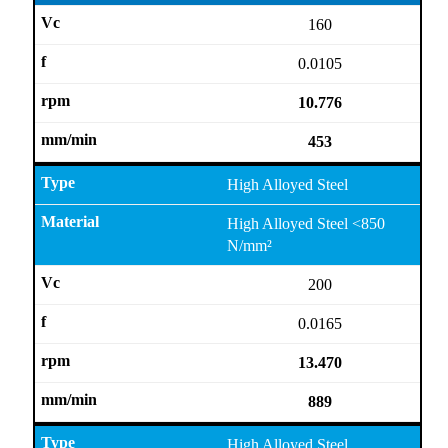
160
0.0105
10.776
453
High Alloyed Steel
High Alloyed Steel <850
N/mm²
200
0.0165
13.470
889
High Alloyed Steel