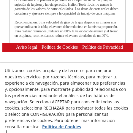
determinados con pruebas bajo condiciones óptimas de la máquina, la
sujeción de la pieza y la refrigeración. Helion Tools Tools no asume la
garantía de los valores de corte calculados. Los datos de corte reales deben
calcularse y ajustarse siempre a la capacidad de trabajo de cada máquina.
Recomendación: Si la velocidad de giro de la que dispone es inferior a la
que se indica en la tabla, el avance debe reducirse en la misma proporción.
Para realizar ranurados, reduzca un 60% la velocidad de avance y al fresar
en esquinas, recomendamos reducir el avance alrededor de un 50%.
Aviso legal
Política de Cookies
Política de Privacidad
Utilizamos cookies propias y de terceros para mejorar
nuestros servicios, por razones técnicas, para mejorar tu
experiencia de navegación, para almacenar tus preferencias
© 08/2026 HELION TOOLS S.L. - Todos los derechos
y, opcionalmente, para mostrarte publicidad relacionada con
reservados.
tus preferencias mediante el análisis de tus hábitos de
navegación. Selecciona ACEPTAR para consentir todas las
cookies, selecciona RECHAZAR para rechazar todas las cookies
o selecciona CONFIGURACIÓN para personalizar tus
preferencias de cookies. Para obtener más información
consulta nuestra:
Política de Cookies