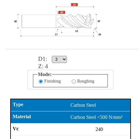
D1
:
Z:
4
Mode:
Finishing
Roughing
Carbon Steel
Carbon Steel <500 N/mm²
240