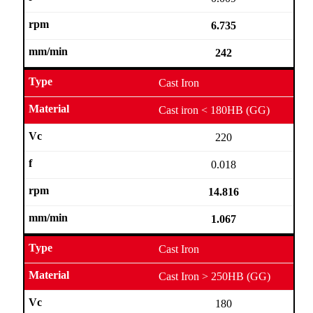
6.735
242
Cast Iron
Cast iron < 180HB (GG)
220
0.018
14.816
1.067
Cast Iron
Cast Iron > 250HB (GG)
180