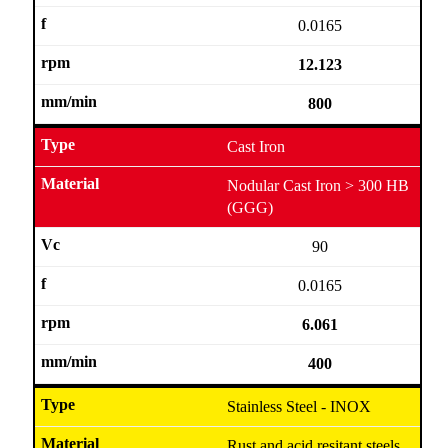
0.0165
12.123
800
Cast Iron
Nodular Cast Iron > 300 HB
(GGG)
90
0.0165
6.061
400
Stainless Steel - INOX
Rust and acid resitant steels