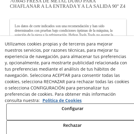
70.6045 FRESA DE METAL DURO PARA
CHAFLANAR A LA ENTRADA Y A LA SALIDA 90° Z4
Los datos de corte indicados son una recomendación y han sido
determinados con pruebas bajo condiciones óptimas de la máquina, la
sujeción de la pieza y la refrigeración. Helion Tools Tools no asume la
garantía de los valores de corte calculados. Los datos de corte reales deben
Utilizamos cookies propias y de terceros para mejorar
calcularse y ajustarse siempre a la capacidad de trabajo de cada máquina.
nuestros servicios, por razones técnicas, para mejorar tu
Recomendación: Si la velocidad de giro de la que dispone es inferior a la
experiencia de navegación, para almacenar tus preferencias
que se indica en la tabla, el avance debe reducirse en la misma proporción.
y, opcionalmente, para mostrarte publicidad relacionada con
Para realizar ranurados, reduzca un 60% la velocidad de avance y al fresar
en esquinas, recomendamos reducir el avance alrededor de un 50%.
tus preferencias mediante el análisis de tus hábitos de
navegación. Selecciona ACEPTAR para consentir todas las
Aviso legal
Política de Cookies
Política de Privacidad
cookies, selecciona RECHAZAR para rechazar todas las cookies
o selecciona CONFIGURACIÓN para personalizar tus
preferencias de cookies. Para obtener más información
consulta nuestra:
Política de Cookies
Configurar
© 08/2026 HELION TOOLS S.L. - Todos los derechos
reservados.
Rechazar