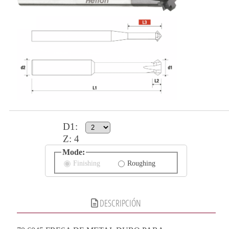
D1
:
Z:
4
Mode:
Finishing
Roughing
DESCRIPCIÓN