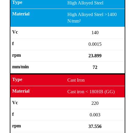
High Alloyed Steel
High Alloyed Steel >1400
N/mm²
140
0.0015
23.899
72
Cast Iron
Cast iron < 180HB (GG)
220
0.003
37.556