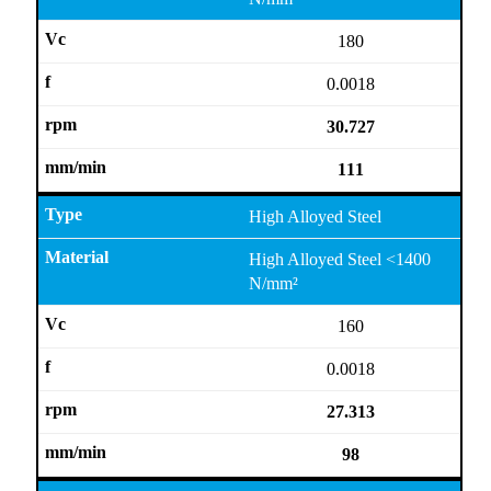
180
0.0018
30.727
111
High Alloyed Steel
High Alloyed Steel <1400
N/mm²
160
0.0018
27.313
98