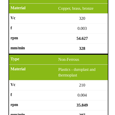
Copper, brass, bronze
320
0.003
54.627
328
Non-Ferrous
Plastics - duroplast and
thermoplast
210
0.004
35.849