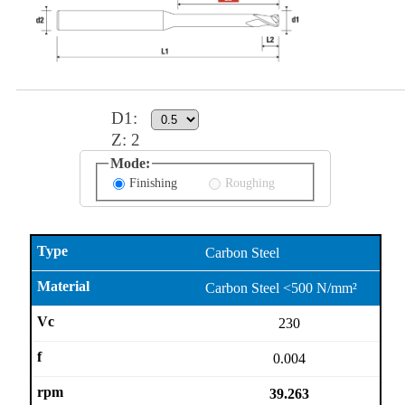
D1
:
Z:
2
Mode:
Finishing
Roughing
Carbon Steel
Carbon Steel <500 N/mm²
230
0.004
39.263