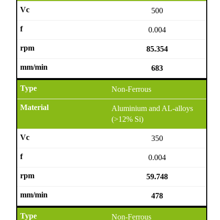
500
0.004
85.354
683
Non-Ferrous
Aluminium and AL-alloys
(>12% Si)
350
0.004
59.748
478
Non-Ferrous