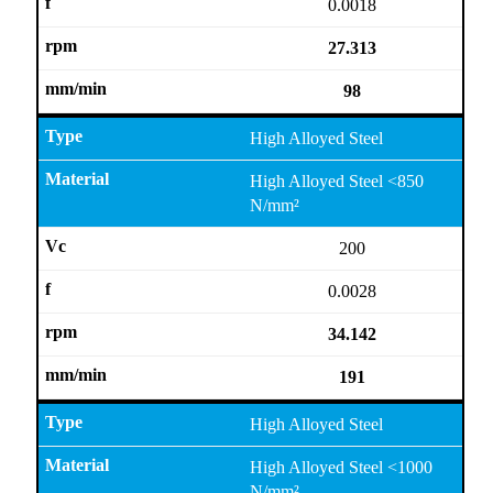
0.0018
27.313
98
High Alloyed Steel
High Alloyed Steel <850
N/mm²
200
0.0028
34.142
191
High Alloyed Steel
High Alloyed Steel <1000
N/mm²