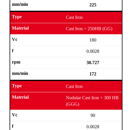
225
Cast Iron
Cast Iron > 250HB (GG)
180
0.0028
30.727
172
Cast Iron
Nodular Cast Iron > 300 HB
(GGG)
90
0.0028