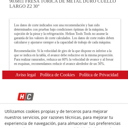
90.6811 FRESA TÓRICA DE METAL DURO CUELLO
LARGO Z2 30°
Los datos de corte indicados son una recomendación y han sido
determinados con pruebas bajo condiciones óptimas de la máquina, la
sujeción de la pieza y la refrigeración. Helion Tools Tools no asume la
garantía de los valores de corte calculados. Los datos de corte reales deben
calcularse y ajustarse siempre a la capacidad de trabajo de cada máquina.
Recomendación: Si la velocidad de giro de la que dispone es inferior a la
que se indica en la tabla, el avance debe reducirse en la misma proporción.
Para realizar ranurados, reduzca un 60% la velocidad de avance y al fresar
en esquinas, recomendamos reducir el avance alrededor de un 50%.
Aviso legal
Política de Cookies
Política de Privacidad
Utilizamos cookies propias y de terceros para mejorar
© 08/2026 HELION TOOLS S.L. - Todos los derechos
reservados.
nuestros servicios, por razones técnicas, para mejorar tu
experiencia de navegación, para almacenar tus preferencias