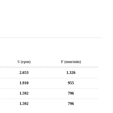
S (rpm)
F (mm/min)
2.653
1.326
1.910
955
1.592
796
1.592
796