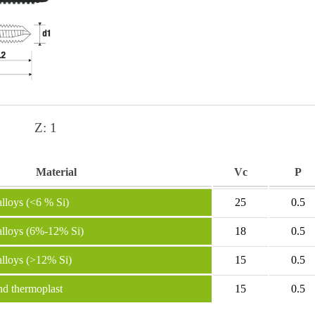
Z:
1
Material
Vc
P
loys (<6 % Si)
25
0.5
lloys (6%-12% Si)
18
0.5
lloys (>12% Si)
15
0.5
and thermoplast
15
0.5