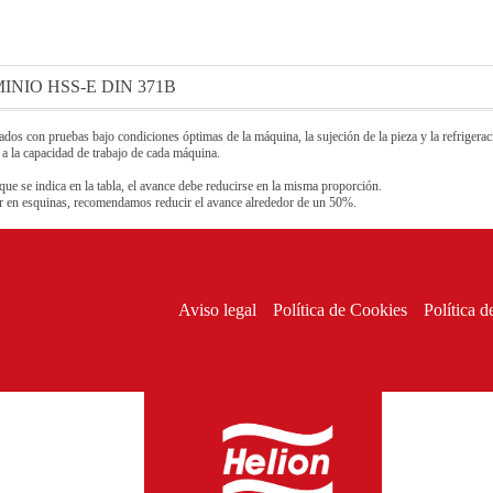
NIO HSS-E DIN 371B
os con pruebas bajo condiciones óptimas de la máquina, la sujeción de la pieza y la refrigeraci
 a la capacidad de trabajo de cada máquina.
que se indica en la tabla, el avance debe reducirse en la misma proporción.
sar en esquinas, recomendamos reducir el avance alrededor de un 50%.
Aviso legal
Política de Cookies
Política d